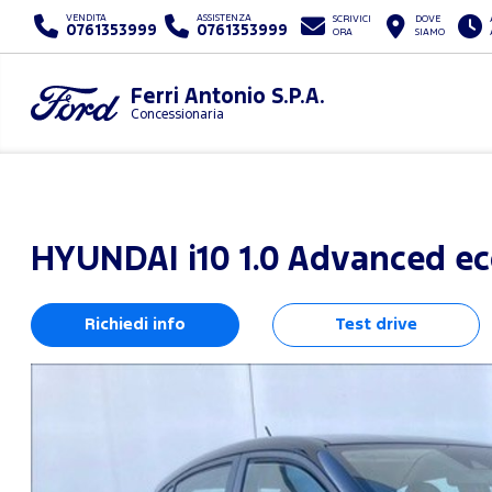
VENDITA
ASSISTENZA
SCRIVICI
DOVE
0761353999
0761353999
ORA
SIAMO
Ferri Antonio S.P.A.
Concessionaria
HYUNDAI
i10 1.0 Advanced e
Richiedi info
Test drive