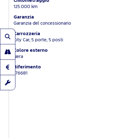
Chilometraggio
125.000 km
Garanzia
Garanzia del concessionario
Carrozzeria
City Car, 5 porte, 5 posti
Colore esterno
Nera
Riferimento
176681