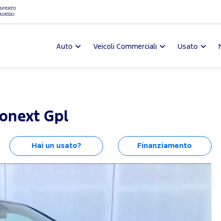
APERTO
ADESSO
Auto
Veicoli Commerciali
Usato
conext Gpl
Hai un usato?
Finanziamento