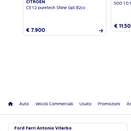
CITROEN
500 1.0 
C3 1.2 puretech Shine Gpl 82cv
€ 11.5
€ 7.900
Auto
Veicoli Commerciali
Usato
Promozioni
As
Ford Ferri Antonio Viterbo