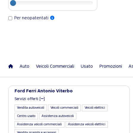
Per neopatentati
Auto
Veicoli Commerciali
Usato
Promozioni
As
Ford Ferri Antonio Viterbo
Servizi offerti [
]
Vendita autoveicoli
Veicoli commerciali
Veicoli elettrici
Centro usato
Assistenza autoveicoli
Assistenza veicoli commerciali
Assistenza veicoli elettrici
Vendita ricambi e accessori