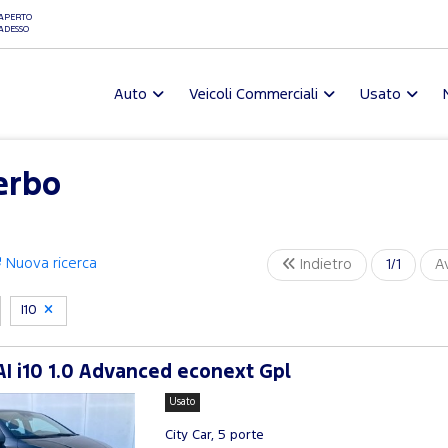
APERTO
ADESSO
Auto
Veicoli Commerciali
Usato
erbo
Nuova ricerca
Indietro
1/1
A
I10
 i10 1.0 Advanced econext Gpl
Usato
City Car, 5 porte