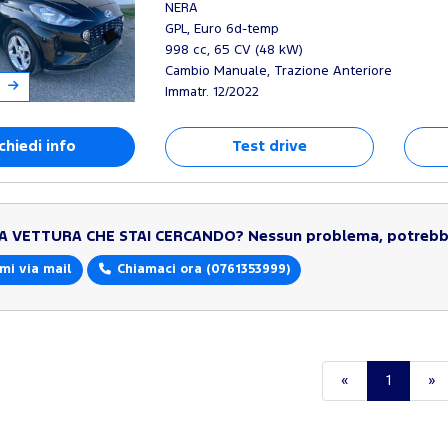
NERA
GPL, Euro 6d-temp
998 cc, 65 CV (48 kW)
Cambio Manuale, Trazione Anteriore
Immatr. 12/2022
chiedi info
Test drive
LA VETTURA CHE STAI CERCANDO?
Nessun problema, potrebbe
mi via mail
Chiamaci ora
(0761353999)
«
1
»