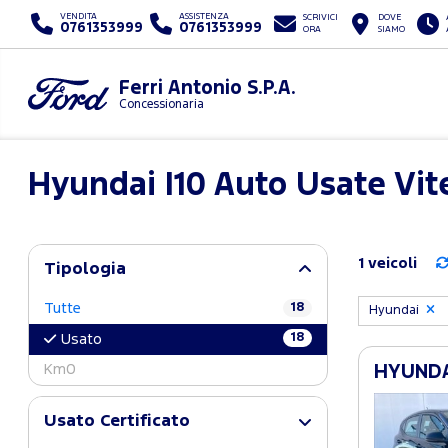
VENDITA
ASSISTENZA
SCRIVICI
DOVE
0761353999
0761353999
ORA
SIAMO
Ferri Antonio S.P.A.
Concessionaria
Hyundai I10 Auto Usate Vit
1 veicoli
Tipologia
Tutte
18
Hyundai
18
Usato
Km0
HYUNDAI
Usato Certificato