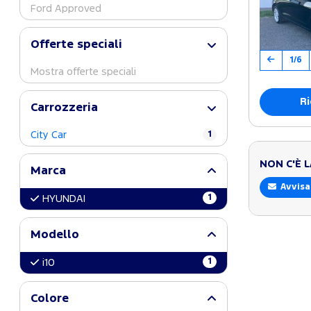
Ford Approved
Offerte speciali
1/6
Mostra offerte speciali
Ri
Carrozzeria
City Car
1
NON C'È 
Marca
Avvisa
1
HYUNDAI
Modello
1
i10
Colore