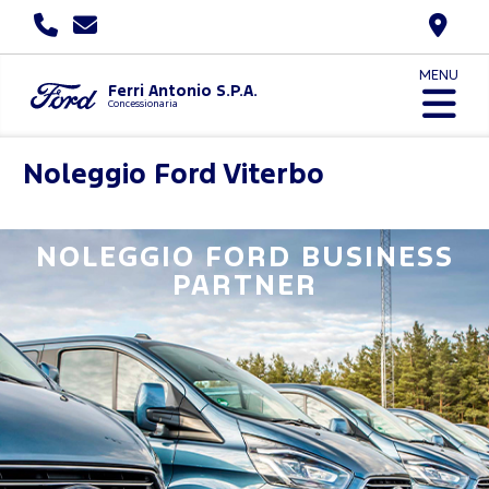
MENU
Ferri Antonio S.P.A.
Concessionaria
Noleggio Ford
Viterbo
NOLEGGIO FORD BUSINESS
PARTNER