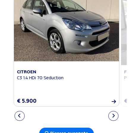
CITROEN
FIA
C3 1.4 HDi 70 Seduction
Pand
€ 5.900
€ 1