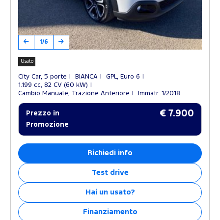
1/6
Usato
City Car, 5 porte
BIANCA
GPL, Euro 6
1.199 cc, 82 CV (60 kW)
Cambio Manuale, Trazione Anteriore
Immatr. 1/2018
€ 7.900
Prezzo in
Promozione
Richiedi info
Test drive
Hai un usato?
Finanziamento