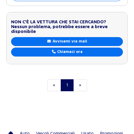
NON C'È LA VETTURA CHE STAI CERCANDO?
Nessun problema, potrebbe essere a breve
disponibile
Avvisami via mail
Chiamaci ora
«
1
»
Auto
Veicoli Commerciali
Usato
Promozioni